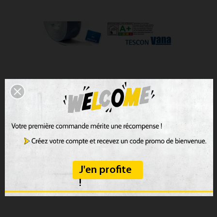
TESCON VANA
Ruban ad­hésif tout us­age avec sup­port en non-tis­sé
32,40 €
J'en profite
!