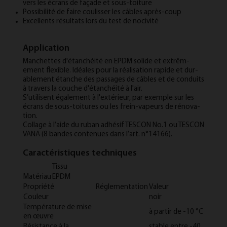
vers les écrans de façade et sous-toit­ure
Pos­sib­il­ité de faire cou­lis­s­er les câbles après-coup
Ex­cel­lents ré­sultats lors du test de nociv­ité
Application
Manchettes d'étanchéité en EP­DM solide et ex­trêm­
ement flex­ible. Idéales pour la réal­isa­tion rap­ide et dur­
able­ment étanche des pas­sages de câbles et de con­duits
à tra­vers la couche d'étanchéité à l'air.
S’utilis­ent égale­ment à l'ex­térieur, par ex­emple sur les
écrans de sous-toit­ures ou les frein-va­peurs de rénova­
tion.
Col­lage à l’aide du ruban ad­hésif TESCON No.1 ou TESCON
VANA (8 bandes con­tenues dans l’art. n°14166).
Caractéristiques techniques
Tissu
Matériau
EPDM
Propriété
Réglementation
Valeur
Couleur
noir
Température de mise
à partir de -10 °C
en œuvre
Résistance à la
stable entre -40