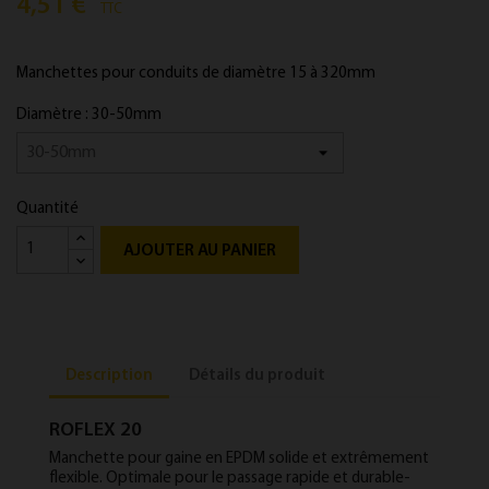
4,51 €
TTC
Manchettes pour con­duits de diamètre 15 à 320mm
Diamètre : 30-50mm
Quantité
AJOUTER AU PANIER
Description
Détails du produit
ROFLEX 20
Manchette pour gaine en EP­DM solide et ex­trêmement
flex­ible. Op­ti­male pour le pas­sage rap­ide et dur­able­