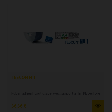
TESCON N°1
Ruban ad­hésif tout us­age avec sup­port à film PE per­foré
36,36 €