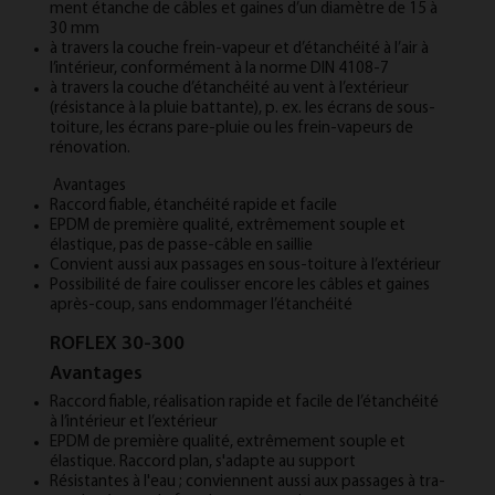
ment étanche de câbles et gaines d’un diamètre de 15 à
30 mm
à tra­vers la couche frein-va­peur et d’étanchéité à l’air à
l’intérieur, con­formément à la norme DIN 4108-7
à tra­vers la couche d’étanchéité au vent à l’extérieur
(résis­t­ance à la plu­ie bat­tante), p. ex. les écrans de sous-
toit­ure, les écrans pare-plu­ie ou les frein-va­peurs de
rénova­tion.
Avantages
Rac­cord fiable, étanchéité rap­ide et fa­cile
EP­DM de première qualité, ex­trêmement souple et
élastique, pas de passe-câble en sail­lie
Con­vi­ent aus­si aux pas­sages en sous-toit­ure à l’extérieur
Pos­sib­ilité de faire cou­lis­s­er en­core les câbles et gaines
après-coup, sans en­dom­mager l’étanchéité
ROFLEX 30-300
Avantages
Rac­cord fiable, réal­isa­tion rap­ide et fa­cile de l’étanchéité
à l’in­térieur et l’ex­térieur
EP­DM de première qual­ité, ex­trêm­ement souple et
élastique. Rac­cord plan, s'ad­apte au sup­port
Résist­antes à l'eau ; con­vi­ennent aus­si aux pas­sages à tra­