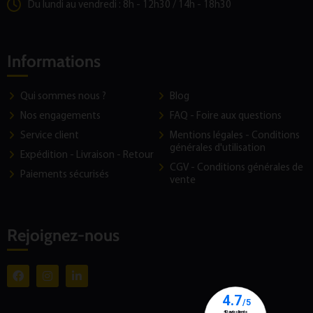
Du lundi au vendredi : 8h - 12h30 / 14h - 18h30
Informations
Qui sommes nous ?
Blog
Nos engagements
FAQ - Foire aux questions
Service client
Mentions légales - Conditions
générales d'utilisation
Expédition - Livraison - Retour
CGV - Conditions générales de
Paiements sécurisés
vente
Rejoignez-nous