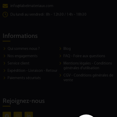
info@labelmateriaux.com
Du lundi au vendredi : 8h - 12h30 / 14h - 18h30
Informations
Qui sommes nous ?
Blog
Nos engagements
FAQ - Foire aux questions
Service client
Mentions légales - Conditions
générales d'utilisation
Expédition - Livraison - Retour
CGV - Conditions générales de
Paiements sécurisés
vente
Rejoignez-nous