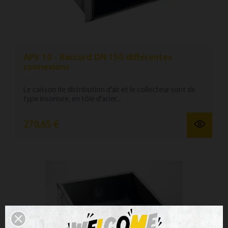
APV 10 - Raccord DN 150 différentes
connexions
Le caisson de distribution d'air et le collecteur sont de
type insonore, en tôle d'acier...
270,65 €