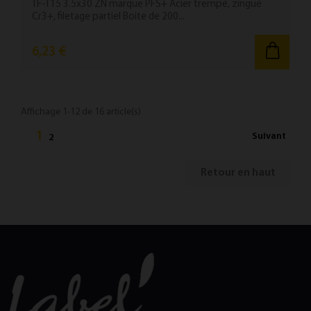
TF-T15 3.5x30 ZN marque PFS+ Acier trempé, zingué
Cr3+, filetage partiel Boite de 200...
6,23 €
Affichage 1-12 de 16 article(s)
1
Suivant
2
Retour en haut