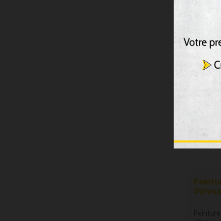
39,06 
Peintu
Volvo
Peinture