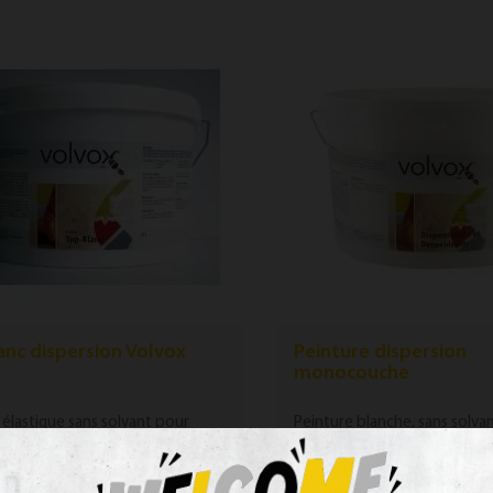
anc dispersion Volvox
Peinture dispersion
monocouche
 élastique sans solvant pour
Peinture blanche, sans solva
plafonds intérieurs. Lessivable.
élastique pour murs et plaf
..
intérieur. Particulièrement...