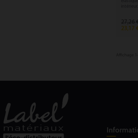
élastiqu
intérieur
27,26 
23,17 
Affichage 1-
Informati