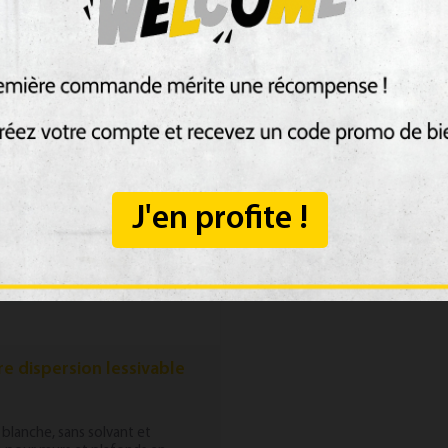
€
49,46 €
J'en profite !
re dispersion lessivable
x
 blanche, sans solvant et