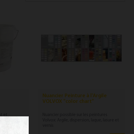
Nuancier Peinture à l'Argile
VOLVOX "color chart"
nt et
Nuancier possible sur les peintures
onds en
Volvox: Argile, dispersion, laque, lasure et
vernis