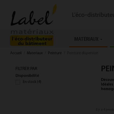
L'éco-distribut
MATÉRIAUX
Accueil
Materiaux
Peinture
Peinture dispersion
PEI
FILTRER PAR
Disponibilité
Découvr
En stock
(4)
Idéales
homogè
Il y a 4 prod