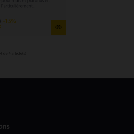
e pour murs et plafonds en
. Particulièrement...
€
-15%
€
4 de 4 article(s)
ons