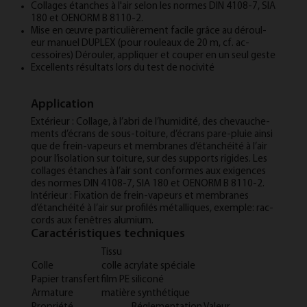
Col­lages étanches à l'air selon les normes DIN 4108-7, SIA
180 et OENORM B 8110-2.
Mise en œuvre par­ticulière­ment fa­cile grâce au déroul­
eur manuel DU­PLEX (pour roul­eaux de 20 m, cf. ac­
cessoires) Déroul­er, ap­pli­quer et couper en un seul geste
Ex­cel­lents ré­sultats lors du test de nociv­ité
Application
Ex­térieur : Col­lage, à l’abri de l’hu­mid­ité, des che­vauche­
ments d’écrans de sous-toit­ure, d’écrans pare-plu­ie ain­si
que de frein-va­peurs et mem­branes d’étanchéité à l’air
pour l’isol­a­tion sur toit­ure, sur des sup­ports ri­gides. Les
col­lages étanches à l’air sont con­formes aux ex­i­gences
des normes DIN 4108-7, SIA 180 et OENORM B 8110-2.
In­térieur : Fix­a­tion de frein-va­peurs et mem­branes
d’étanchéité à l’air sur pro­filés métal­liques, ex­emple: rac­
cords aux fenêtres alu­mi­um.
Caractéristiques techniques
Tissu
Colle
colle acrylate spéciale
Papier transfert
film PE siliconé
Armature
matière synthétique