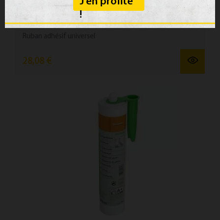
J'en profite
UNI TAPE
!
Ruban ad­hésif uni­versel
28,08 €