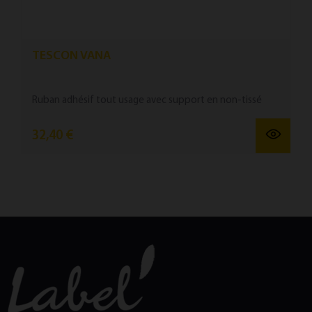
TESCON VANA
Ruban ad­hésif tout us­age avec sup­port en non-tis­sé
32,40 €