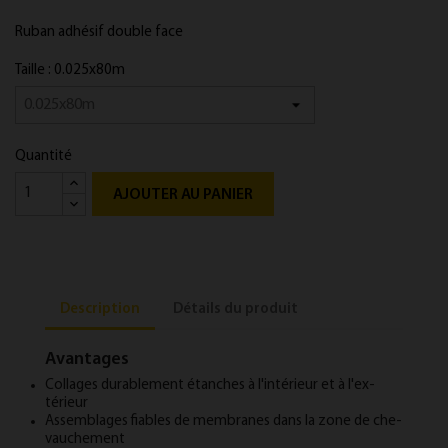
Ruban ad­hésif double face
Taille : 0.025x80m
Quantité
AJOUTER AU PANIER
Description
Détails du produit
Avantages
Col­lages dur­able­ment étanches à l'in­térieur et à l'ex­
térieur
As­semblages fiables de mem­branes dans la zone de che­
vauche­ment