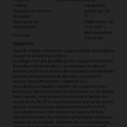
Propriété
Réglementation
Valeur
Couleur
transparent
Température de mise
à partir de -10
en œuvre
°C
Résistance à la
stable entre -40
température
°C et +90 °C
dans un endroit
Stockage
frais et sec
Supports
Av­ant le col­lage, nettoy­er le sup­port à l’aide d’un balai ou
es­suy­er-le à l’aide d’un chif­fon.
Le col­lage n’est pas pos­sible sur des sup­ports re­couverts
d’une fine couche de glace. Les matéri­aux à coller ne
doivent pas être re­couverts de sub­stances an­ti­ad­hés­ives
(comme de la graisse ou du sil­ic­one). Les sup­ports
doivent être suf­f­is­am­ment solides et secs.
Une ad­hérence dur­able s’ob­tient sur toutes les mem­
branes pro clima in­térieures et ex­térieures, et sur d'autre
frein-va­peurs, mem­branes d’étanchéité à l’air (par ex­
emple en PE, PA, PP et alu­mini­um) ain­si que sur les écrans
de sous-toit­ure et pare-plu­ie (comme en PP et PET).
Les col­lages et rac­cords peuvent se faire sur le bois
raboté et/ou verni, les matières syn­thétiques ri­gides, les
métaux (p. ex. con­duits, fenêtres, etc.) et les pan­neaux