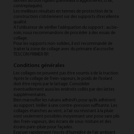
dérivés du bois ri­gides (pan­neaux d'ag­glom­érés, OSB,
contre­plaqués).
Les meil­leurs ré­sultats en ter­mes de pro­tec­tion de la
con­struc­tion s’ob­tiennent sur des sup­ports d’ex­cel­lente
qual­ité.
A l’util­isateur de véri­fi­er l’adéqua­tion du sup­port ; au be­
soin, nous re­com­mandons de procéder à des es­sais de
col­lage.
Pour les sup­ports non-solides, il est re­com­mandé de
traiter la zone de col­lage avec du primaire d’ac­croche
TESCON PRIMER RP.
Conditions générales
Les collages ne peuvent pas être soumis à de la traction.
Après le collage de frein-vapeurs, le poids de l’isolant
doit être repris par le lattage. Consolider
éventuellement aussi les endroits collés par des lattes
supplémentaires.
Bien maroufler les rubans adhésifs pour qu’ils adhèrent
au support. Veiller à une contre-pression suffisante. Les
collages étanches au vent, à l’air ou résistant à la pluie
sont seulement possibles moyennant une pose sans plis
des frein-vapeurs, des écrans de sous-toiture et des
écrans pare-pluie pour façades.
Evacuer rapidement l’excès d’humidité de l’air ambiant