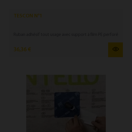
TESCON N°1
Ruban ad­hésif tout us­age avec sup­port à film PE per­foré
36,36 €