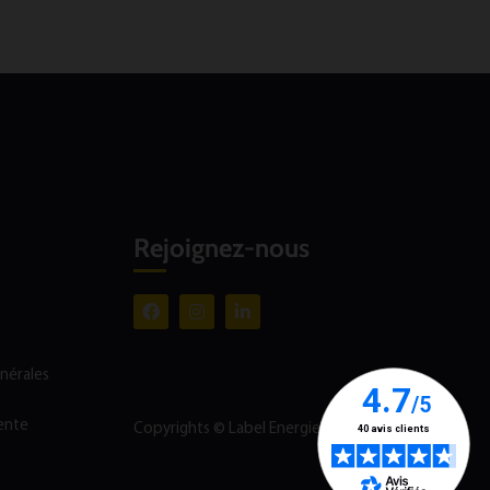
Rejoignez-nous
énérales
ente
Copyrights © Label Energie