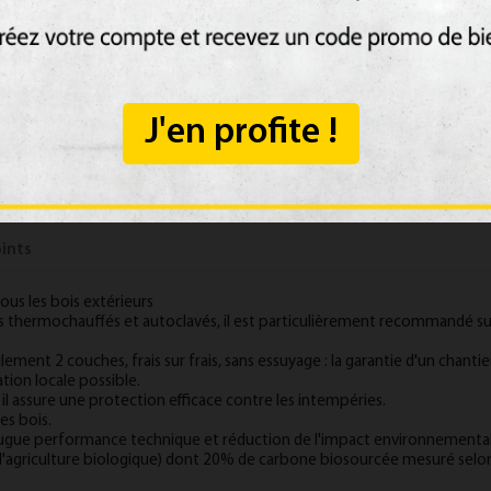
Quantité
J'en profite !
AJOUTER AU 
ints
ous les bois extérieurs
thermochauffés et autoclavés, il est particulièrement recommandé sur 
ulement 2 couches, frais sur frais, sans essuyage : la garantie d'un chant
ation locale possible.
 il assure une protection efficace contre les intempéries.
es bois.
jugue performance technique et réduction de l'impact environnemental
de l'agriculture biologique) dont 20% de carbone biosourcée mesuré sel