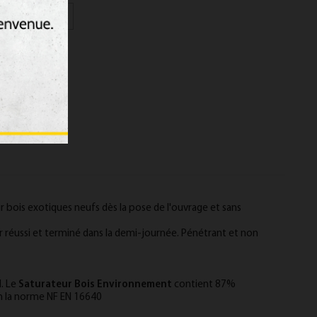
PANIER
bois exotiques neufs dès la pose de l'ouvrage et sans
ier réussi et terminé dans la demi-journée. Pénétrant et non
. Le
Saturateur Bois Environnement
contient 87%
on la norme NF EN 16640