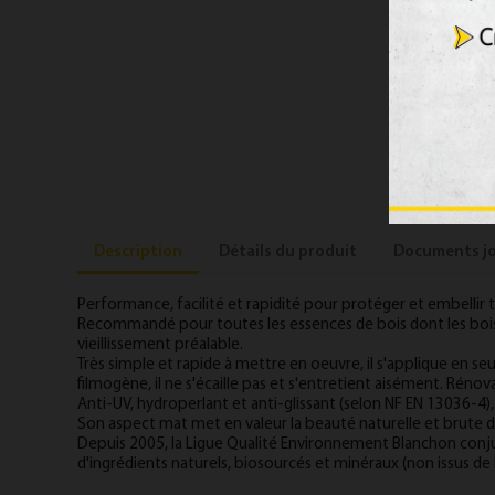
Description
Détails du produit
Documents jo
Performance, facilité et rapidité pour protéger et embellir t
Recommandé pour toutes les essences de bois dont les bois 
vieillissement préalable.
Très simple et rapide à mettre en oeuvre, il s'applique en se
filmogène, il ne s'écaille pas et s'entretient aisément. Rénov
Anti-UV, hydroperlant et anti-glissant (selon NF EN 13036-4),
Son aspect mat met en valeur la beauté naturelle et brute d
Depuis 2005, la Ligue Qualité Environnement Blanchon con
d'ingrédients naturels, biosourcés et minéraux (non issus 