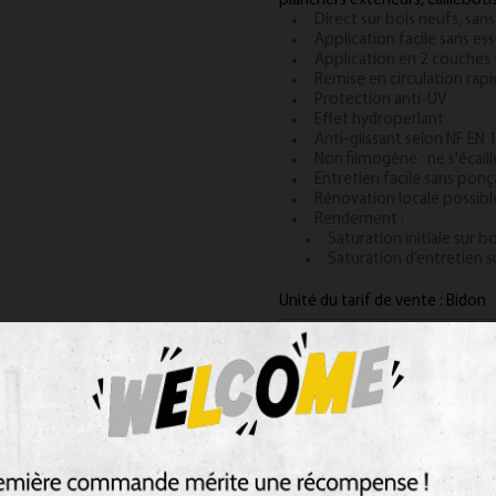
planchers extérieurs, cailleboti
Direct sur bois neufs, sans
Application facile sans es
Application en 2 couches f
Remise en circulation rapi
Protection anti-UV
Effet hydroperlant
Anti-glissant selon NF EN
Non filmogène : ne s'écaill
Entretien facile sans pon
Rénovation locale possibl
Rendement :
Saturation initiale sur b
Saturation d’entretien s
Unité du tarif de vente : Bidon
Couleur : Naturel
Contenant : 5L