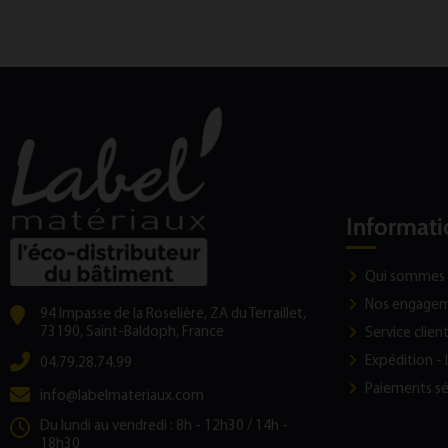
Informati
Qui sommes 
Nos engage
94 Impasse de la Roselière, ZA du Terraillet,
73190, Saint-Baldoph, France
Service clien
Expédition - 
04.79.28.74.99
Paiements sé
info@labelmateriaux.com
Du lundi au vendredi : 8h - 12h30 / 14h -
18h30