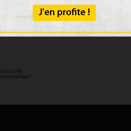
J'en profite !
ints
foTube 75/90)
t des Ruhrgebiets"