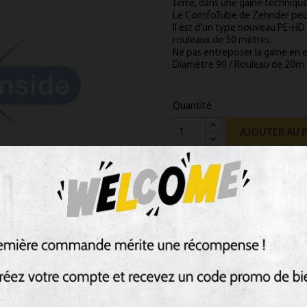
terre, dans une gaine technique
Le ComfoTube de Zehnder peut 
Il est d'un type nouveau PE-HD 
rouleaux de 50 mètres.
Ne pas entreposer la gaine en e
Diamètre 90 / Rouleau de 20m
Quantité
AJOUTER AU 
Rupture de stock
PRÉVENEZ-MOI LORS