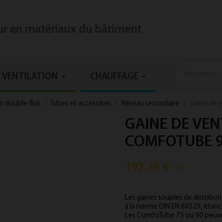
eur en matériaux du bâtiment
VENTILATION
CHAUFFAGE
on double flux
Tubes et accesoires
Réseau secondaire
Gaine de 
GAINE DE VEN
COMFOTUBE 9
192,25 €
TTC
Les gaines souples de distributi
à la norme DIN EN 60529, étanch
Les ComfoTube 75 ou 90 peuven