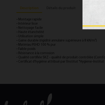
Description
Détails du produit
Documents jo
• Montage rapide
• Intérieur lisse
• Nettoyage facile
• Haute étanchéité
• Utilisation simple
• Gaine durable (rigidité annulaire supérieure à 8 kN/m²)
• Matériau PEHD 100 % pur
• Faible poids
• Résistance à la corrosion
• Qualité certifiée SKZ - qualité de produit contrôlée (Com
• Certificat d’hygiène attribué par l’institut "Hygiene-Institu