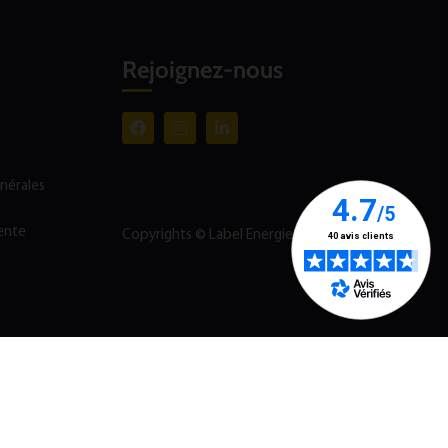
Rejoignez-nous
énérales
ente
Copyrights © Label Energie