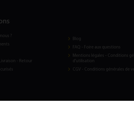
ons
nous ?
Blog
ments
FAQ - Foire aux questions
t
Mentions légales - Conditions g
Livraison - Retour
d'utilisation
curisés
CGV - Conditions générales de v