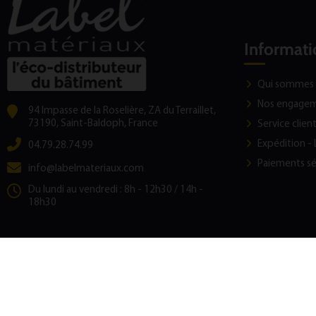
Informati
Qui sommes 
Nos engage
94 Impasse de la Roselière, ZA du Terraillet,
73190, Saint-Baldoph, France
Service clien
Expédition - 
04.79.28.74.99
Paiements sé
info@labelmateriaux.com
Du lundi au vendredi : 8h - 12h30 / 14h -
18h30