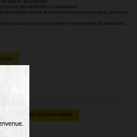
 ou dans le faux plafond.
être installé facilement et rapidement.
(polyéthylène à haute densité) en plastique pur et blanc, et livré en
xtérieur sans la protéger et éviter le rayonnement du soleil direct.
PANIER
QUE LE PRODUIT EST DISPONIBLE