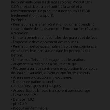
Recommandé pour les dallages colorés. Produit sans
C.O.V. préjudiciable à la sécurité, à la santé et à
l’environnement. Ce produit est non soumis à l’ADR
(réglementation transport).
Profinish :
• Permet une parfaite hydratation du ciment pendant
toute la durée de durcissement. • Forme un film résistant
à l'abrasion.
• Limite la pénétration des huiles, des graisses et de l’eau.
• Empêche le développement des mousses.
• Permet un nettoyage simple et rapide des souillures en
évitant ainsi leur incrustation dans les porosités des
bétons.
• Limite les effets de faïençage et de fissuration.
• Augmente la résistance à l'usure et au gel.
• Protège la surface contre une évaporation trop rapide
de l'eau due au soleil, au vent et aux fortes chaleurs.
• Assure une protection anti-poussière.
• Donne une patine naturelle.
CARACTÉRISTIQUES TECHNIQUES
• Aspect : liquide laiteux, transparent après séchage
• Extrait sec : 17%
• Densité : 1,02
• pH : 7 à 9
• Produit ininflammable.