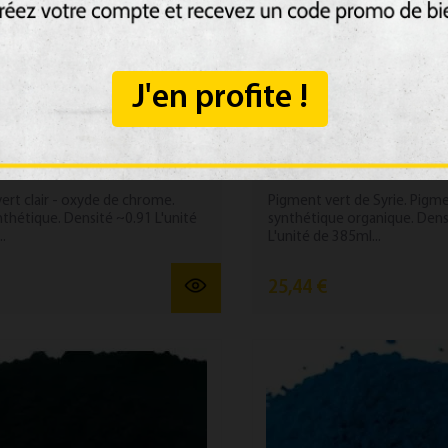
J'en profite !
ouleur Pigment Oxyde
Dose couleur Pigment
ert clair...
Syrie 385ml (480g)
ert clair - oxyde de chrome.
Pigment vert de Syrie. Pigm
thétique. Densité ~0.91 L'unité
synthétique organique. Dens
.
L'unité de 385ml...
25,44 €