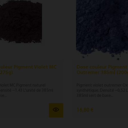
uleur Pigment Violet MC
Dose couleur Pigment 
(275g)
Outremer 385ml (200
iolet MC Pigment naturel
Pigment violet outremer O
Densité ~1.43 L'unité de 385ml
synthétique. Densité ~0,52 L
se...
385ml sert de base...
16,80 €