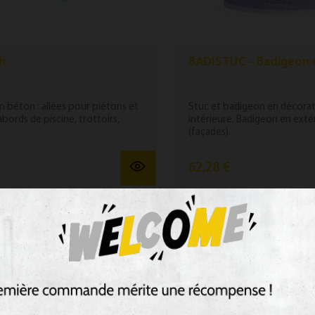
h
BADISTUC - Badigeon 
n béton : allées pour piétons et
Stuc et badigeon en décora
abords de piscine, trottoirs,
intérieure. Badigeon en exté
(façades).
62,28 €