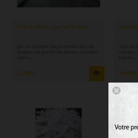
Cire incolore pour sol béton
Profinis
Elle est destinée à la protection des sols
Tout sol e
lavables tels que béton, bitume, asphalte,
voitures, 
pierres,...
balcons,...
23,64 €
14,64 €