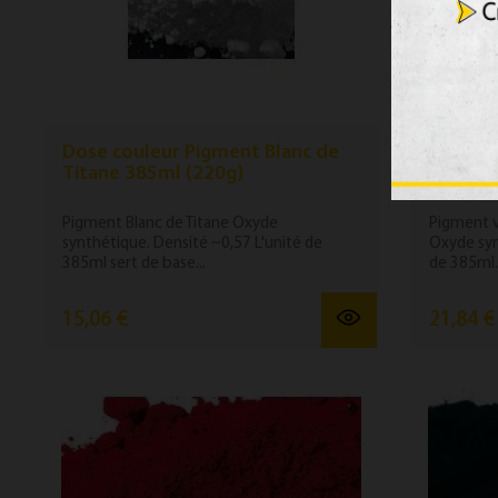
Dose couleur Pigment Blanc de
Dose c
Titane 385ml (220g)
chrome v
Pigment Blanc de Titane Oxyde
Pigment v
synthétique. Densité ~0,57 L'unité de
Oxyde syn
385ml sert de base...
de 385ml..
15,06 €
21,84 €