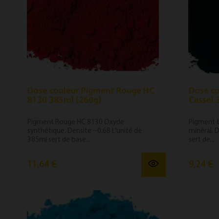
Dose couleur Pigment Rouge HC
Dose co
8130 385ml (260g)
Cassel 
Pigment Rouge HC 8130 Oxyde
Pigment t
synthétique. Densité ~0,68 L'unité de
minéral. 
385ml sert de base...
sert de...
11,64 €
9,24 €