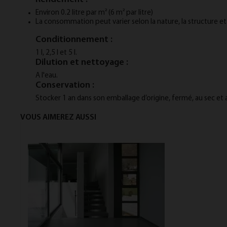
Environ 0.2 litre par m² (6 m² par litre)
La consommation peut varier selon la nature, la structure et
Conditionnement :
1 l, 2,5 l et 5 l.
Dilution et nettoyage :
A l'eau.
Conservation :
Stocker 1 an dans son emballage d’origine, fermé, au sec et au 
VOUS AIMEREZ AUSSI