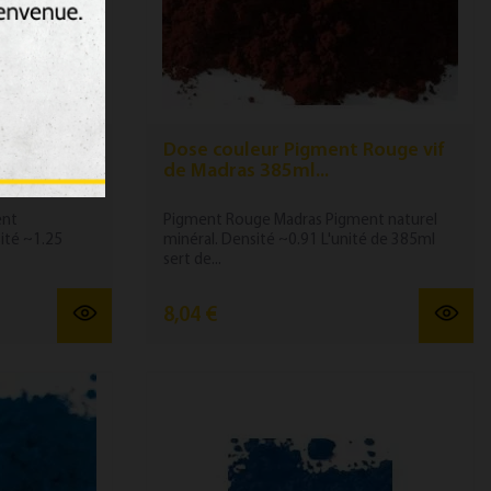
 Vert de
Dose couleur Pigment Rouge vif
de Madras 385ml...
ent
Pigment Rouge Madras Pigment naturel
ité ~1.25
minéral. Densité ~0.91 L'unité de 385ml
sert de...
8,04 €