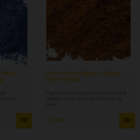
Violet
Dose couleur Pigment Sahara
g)
385ml (300g)
xyde
Pigment Sahara Pigment naturel minéral.
'unité de
Densité ~0.78 L'unité de 385ml sert de
base...
11,34 €