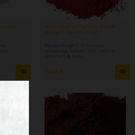
ou Stuc
Dose couleur Pigment Oxyde
Rouge Y 385ml (320g)
tion
Pigment Rouge Y - 8110 Oxyde
rieur
synthétique. Densité ~0,83 L'unité de
385ml sert de base...
21,84 €