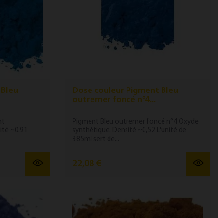
 Bleu
Dose couleur Pigment Bleu
outremer foncé n°4...
nt
Pigment Bleu outremer foncé n°4 Oxyde
ité ~0.91
synthétique. Densité ~0,52 L'unité de
385ml sert de...
22,08 €