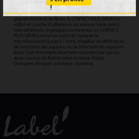
!
Composé de charges minérales de très forte
granulométrie et de fibres, le CONTACT PLUS GROB est
utilisé en couche d’adhérence sur anciens fonds peints
bien adhérents, organiques ou minéraux. Le CONTACT
PLUS GROB permet en outre de masquer la
microfissuration (jusqu’à 1 mm), d’égaliser les différences
de structures des supports et de structurer les supports
lisses. Doit être impérativement recouvert par une ou
deux couches de finition selon la teinte choisie.
Domaines d’emploi : extérieur / intérieur.