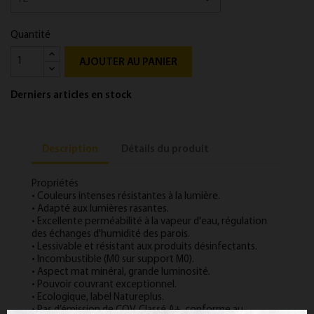
Quantité
AJOUTER AU PANIER
Derniers articles en stock
Description
Détails du produit
Propriétés
• Couleurs intenses résistantes à la lumière.
• Adapté aux lumières rasantes.
• Excellente perméabilité à la vapeur d'eau, régulation
des échanges d'humidité des parois.
• Lessivable et résistant aux produits désinfectants.
• Incombustible (M0 sur support M0).
• Aspect mat minéral, grande luminosité.
• Pouvoir couvrant exceptionnel.
• Ecologique, label Natureplus.
• Pas d’émission de COV, Classé A+, conforme au