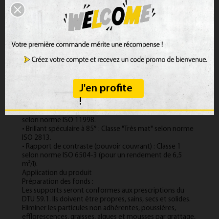
protocole AFSSET 2009 : rapport d’essais CSTB n° SB 09-
097.
• Propriétés algicides et germicides.
• Grande facilité d'application.
• Disponible dans toutes les teintes des nuanciers KEIM
EXCLUSIV et KEIM AVANTGARDE. Teintes spéciales sur
demande.
Caractéristiques techniques
• Densité (à 20°C) : env. 1,42 g/cm3.
• Perméabilité à la vapeur d'eau : Sd < 0,01 m (soit
J'en profite
V>2000g/m²d).
!
• pH : env. 11.
• Résistance à l'abrasion humide (lessivabilité) : Classe 2
selon norme ISO 11998.
• Brillant spéculaire à 85° : Classe "Très mat" selon norme
ISO 2813.
• Rapport de contraste (pouvoir couvrant) : Classe 1
selon norme ISO 6504-3 (pour un rendement de 6,5
m²/l).
Application du produit
Préparation des fonds :
Les supports seront conformes aux prescriptions du
DTU 59.1. Ils doivent être propres, sains, secs et solides.
Eliminer les particules non adhérentes, poussières,
efflorescences, graisses, algues et mousses par grattage,