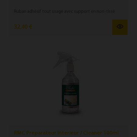
Ruban ad­hésif tout us­age avec sup­port en non-tis­sé
32,40 €
RMC Preparateur interieur / Cleaner 100ml