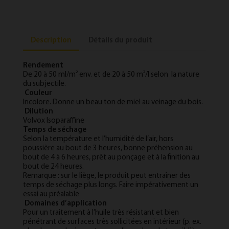
Description
Détails du produit
Rendement
De 20 à 50 ml/m² env. et de 20 à 50 m²/l selon la nature
du subjectile.
Couleur
Incolore. Donne un beau ton de miel au veinage du bois.
Dilution
Volvox Isoparaffine
Temps de séchage
Selon la température et l’humidité de l’air, hors
poussière au bout de 3 heures, bonne préhension au
bout de 4 à 6 heures, prêt au ponçage et à la finition au
bout de 24 heures.
Remarque : sur le liège, le produit peut entraîner des
temps de séchage plus longs. Faire impérativement un
essai au préalable
Domaines d’application
Pour un traitement à l’huile très résistant et bien
pénétrant de surfaces très sollicitées en intérieur (p. ex.