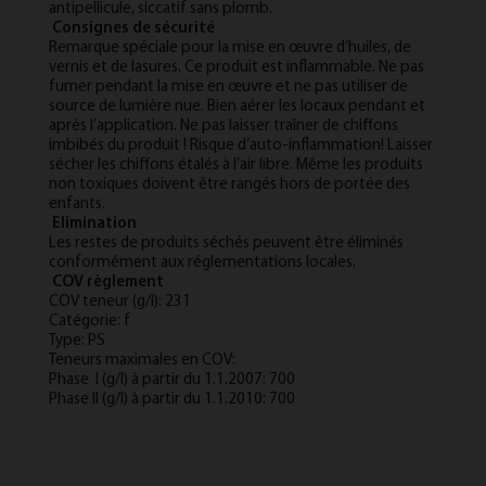
antipellicule, siccatif sans plomb.
Consignes de sécurité
Remarque spéciale pour la mise en œuvre d’huiles, de
vernis et de lasures. Ce produit est inflammable. Ne pas
fumer pendant la mise en œuvre et ne pas utiliser de
source de lumière nue. Bien aérer les locaux pendant et
après l’application. Ne pas laisser traîner de chiffons
imbibés du produit ! Risque d’auto-inflammation! Laisser
sécher les chiffons étalés à l’air libre. Même les produits
non toxiques doivent être rangés hors de portée des
enfants.
Elimination
Les restes de produits séchés peuvent être éliminés
conformément aux réglementations locales.
COV règlement
COV teneur (g/l): 231
Catégorie: f
Type: PS
Teneurs maximales en COV:
Phase I (g/l) à partir du 1.1.2007: 700
Phase II (g/l) à partir du 1.1.2010: 700