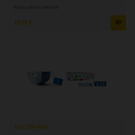
Ruban ad­hésif uni­versel
28,08 €
TESCON VANA