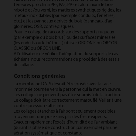
térieures pro clima PE-, PA-, PP- et alu­mini­um le bois
raboté et /ou verni, les matières syn­thétiques ri­gides, les
métaux in­ox­id­ables (par ex­emple con­duits, fenêtres,
etc.) et les pan­neaux dérivés du bois (pan­neaux d'ag­
glom­érés, OSB, contre­plaqués).
Pour le col­lage de rac­cords sur des sup­ports ru­gueux
(par ex­emple du bois brut ) ou des sur­faces minérales
(les en­duits ou le béton ...) util­iser OR­CON F ou OR­CON
CLAS­SIC ou OR­CON LINE.
A l’util­isateur de véri­fi­er l’adéqua­tion du sup­port ; le cas
échéant, nous re­com­mandons de procéder à des es­sais
de col­lage.
Conditions générales
La membrane DA-S devrait être posée avec la face
imprimée tournée vers la personne qui la met en œuvre.
Les collages ne peuvent pas être soumis à de la traction.
Le collage doit être correctement marouflé. Veiller à une
contre-pression suffisante.
Les collages étanches à l’air sont seulement possibles
moyennant une pose sans plis des frein-vapeurs.
Evacuer rapidement l’excès d’humidité de l’air ambiant
(durant la phase de construction par exemple) par une
aération systématique et constante.