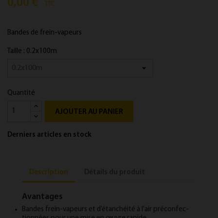
0,00 €
TTC
Bandes de frein-va­peurs
Taille : 0.2x100m
Quantité
AJOUTER AU PANIER
Derniers articles en stock
Description
Détails du produit
Avantages
Bandes frein-va­peurs et d’étanchéité à l’air pré­con­fec­