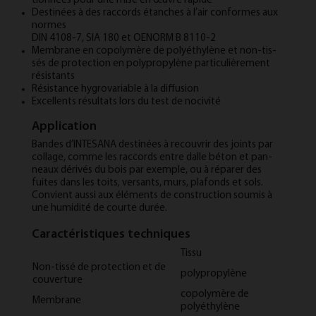
tion­nées pour une mise en œuvre rap­ide
Des­tinées à des rac­cords étanches à l’air con­formes aux
normes
DIN 4108-7, SIA 180 et OENORM B 8110-2
Mem­brane en co­poly­mère de poly­éthylène et non-tis­
sés de pro­tec­tion en polypro­pyl­ène par­ticulière­ment
résist­ants
Résist­ance hy­gro­vari­able à la dif­fu­sion
Ex­cel­lents ré­sul­tats lors du test de nociv­ité
Application
Bandes d’IN­TES­ANA des­tinées à re­couv­rir des joints par
col­lage, comme les rac­cords entre dalle béton et pan­
neaux dérivés du bois par ex­emple, ou à ré­parer des
fuites dans les toits, versants, murs, pla­fonds et sols.
Con­vi­ent aus­si aux élé­ments de con­struc­tion sou­mis à
une hu­mid­ité de courte durée.
Caractéristiques techniques
Tissu
Non-tissé de protection et de
polypropylène
couverture
copolymère de
Membrane
polyéthylène