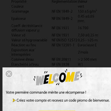
Propriété
Réglementation
Valeur
Couleur
vert
Grammage
NF EN 1849-2
150 ±5 g/m²
0,45 ±0,05
Epaisseur
NF EN 1849-2
mm
Coeff. de résistance
NF EN 1931
16 700
diffusion vapeur μ
Valeur sd
NF EN 1931
7,50 ±0,25 m
Valeur sd hygrovariable
NF EN ISO 12572
0,25 - >25 m
Réaction au feu
NF EN 13501-1
Euroclasse E
Exposition aux
2 mois
intempéries
Colonne d’eau
NF EN 20811
> 2 500 mm
Étanchéité à l'eau
NF EN 1928
W1
Force de traction max.
250 N/5 cm /
NF EN 12311-2
longit./transv.
170 N/5 cm
Allongement en traction
NF EN 12311-2
60 % / 60 %
longit./transv.
Résistance à la déchirure
NF EN 12310-1
120 N / 120 N
longitud./transv.
Durabilité après
NF EN 1296 / NF
réussi
vieillissement artificiel
EN 1931
Résistance à la
de -40 °C à