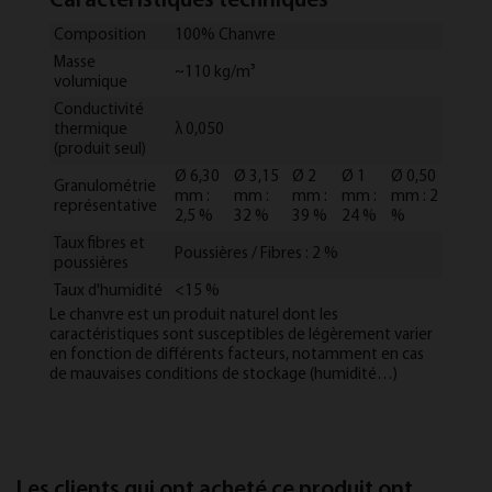
Caractéristiques techniques
Composition
100% Chanvre
Masse
~110 kg/m³
volumique
Conductivité
thermique
λ 0,050
(produit seul)
Ø 6,30
Ø 3,15
Ø 2
Ø 1
Ø 0,50
Granulométrie
mm :
mm :
mm :
mm :
mm : 2
représentative
2,5 %
32 %
39 %
24 %
%
Taux fibres et
Poussières / Fibres : 2 %
poussières
Taux d'humidité
<15 %
Le chanvre est un produit naturel dont les
caractéristiques sont susceptibles de légèrement varier
en fonction de différents facteurs, notamment en cas
de mauvaises conditions de stockage (humidité…)
Les clients qui ont acheté ce produit ont