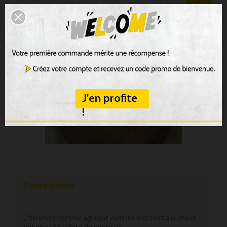
24,58 €
J'en profite
!
Pierre ponce
Utilisation comme agrégat dans les mortiers à la chaux