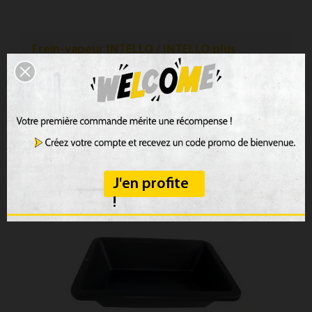
Frein-vapeur INTELLO / INTELLO plus
PROCLIMA
Intello, Frein-va­peur haute per­form­ance pour les iso­
lants en fibres sous forme de pan­neaux...
134,28 €
J'en profite
!