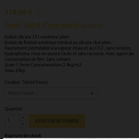
178,96 €
TTC
Dont 5,00 € d'éco-participation
Enduit silicate 351 extérieur plein
Enduit de finition extérieur minéral au silicate ribé plein.
Hautement perméable à la vapeur d’eau et au CO2 , sans tension,
hydrophobe, mise en œuvre facile et sans raccords. Avec agent de
conservation de film. Sans solvant.
Grain 1.5mm Consommation 2.4kg/m2
Seau 25kg
Couleur : Teinté Foncé
Quantité
AJOUTER AU PANIER
Rupture de stock