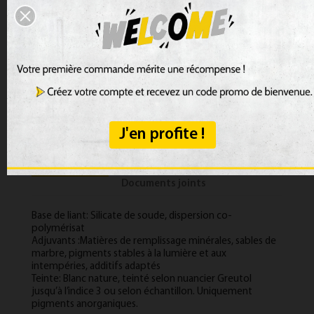
PRÉVENEZ-MOI LORSQUE LE PRODUIT EST DISPONIBL
J'en profite !
Description
Détails du produit
Documents joints
Base de liant: Silicate de soude, dispersion co-
polymérisat
Adjuvants :Matières de remplissage minérales, sables de
marbre, pigments stables à la lumière et aux
intempéries, additifs adaptés
Teinte: Blanc nature, teinté selon nuancier Greutol
jusqu’à l’indice 3 ou selon échantillon. Uniquement
pigments anorganiques.