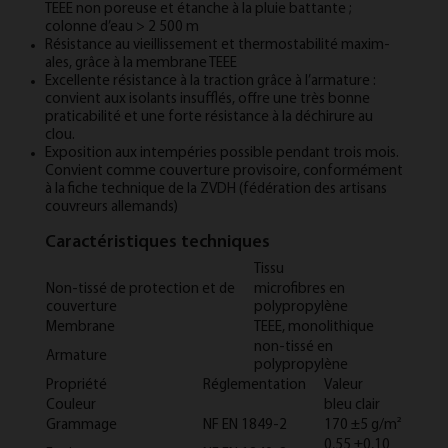
TEEE non poreuse et étanche à la plu­ie bat­tante ;
colonne d’eau > 2 500 m
Résist­ance au vie­il­lisse­ment et ther­mo­sta­bil­ité max­i­m­
ales, grâce à la mem­brane TEEE
Ex­cel­lente résist­ance à la trac­tion grâce à l’arma­ture :
con­vi­ent aux iso­lants in­suf­flés, of­fre une très bonne
prat­ic­ab­il­ité et une forte résist­ance à la déchirure au
clou.
Ex­pos­i­tion aux in­tem­péries pos­sible pendant trois mois.
Con­vi­ent comme couver­ture pro­vis­oire, con­formé­ment
à la fiche tech­nique de la ZVDH (fédéra­tion des ar­tis­ans
couvreurs al­le­mands)
Caractéristiques techniques
Tissu
Non-tissé de protection et de
microfibres en
couverture
polypropylène
Membrane
TEEE, monolithique
non-tissé en
Armature
polypropylène
Propriété
Réglementation
Valeur
Couleur
bleu clair
Grammage
NF EN 1849-2
170 ±5 g/m²
0,55 ±0,10