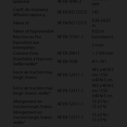
Epaisseur
NF EN 1849-2
mm
Coeff. de résistance
NF EN ISO 12572
145
diffusion vapeur μ
0,06 ±0,02
Valeur sd
NF EN ISO 12572
m
Valeur sd hygrovariable
0,02 m
Réaction au feu
NF EN 13501-1
Euroclasse E
Exposition aux
3 mois
intempéries
Colonne d’eau
NF EN 20811
> 2 500 mm
Etanchéité à l'eau non-
NF EN 1928
W1 / W1
vieillie/vieillie*
495 ±40 N/5
Force de traction max.
NF EN 12311-1
cm / 350
longit./transv.
±40 N/5 cm
495 ±40 N/5
Force de traction max.
NF EN 12311-1
cm / 350
longit./transv. vieillie*
±40 N/5 cm
Allongement en
15 ±5 % /
NF EN 12311-1
traction longit./transv.
15 ±5 %
Allongement en
15 ±5 % /
traction longit./transv.
NF EN 12311-1
15 ±5 %
vieillie*