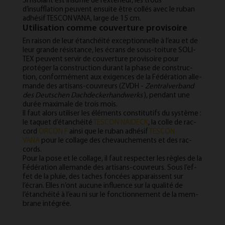
Si l’isolant est insufflé de l’extérieur, les trous
d’insufflation peuvent ensuite être collés avec le ruban
adhésif TESCON VANA, large de 15 cm.
Utilisation comme couverture provisoire
En rais­on de leur étanchéité ex­cep­tion­nelle à l’eau et de
leur grande résis­t­ance, les écrans de sous-toit­ure SOLI­
TEX peuvent ser­vir de couver­ture pro­vis­oire pour
protéger la con­struc­tion dur­ant la phase de con­struc­
tion, con­formément aux ex­i­gences de la Fédéra­tion al­le­
mande des ar­tis­ans-couvreurs (ZVDH -
Zen­t­ral­verb­and
des Deutschen Dachdeck­er­handwerks
), pendant une
durée max­i­m­ale de trois mois.
Il faut al­ors util­iser les éléments con­sti­tu­tifs du système :
le taquet d’étanchéité
TESCON NAI­DECK
, la colle de rac­
cord
OR­CON F
ain­si que le ruban adhésif
TESCON
VANA
pour le col­lage des che­vauche­ments et des rac­
cords.
Pour la pose et le col­lage, il faut re­specter les règles de la
Fédéra­tion al­le­mande des ar­tis­ans-couvreurs. Sous l’ef­
fet de la plu­ie, des taches foncées ap­par­ais­sent sur
l’écran. Elles n’ont aucune in­flu­ence sur la qualité de
l’étanchéité à l’eau ni sur le fonc­tion­nement de la mem­
brane intégrée.