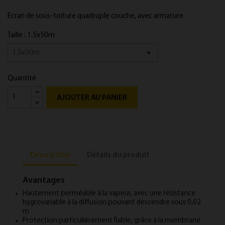
Ecran de sous-toit­ure quad­ruple couche, avec arma­ture
Taille : 1.5x50m
Quantité
AJOUTER AU PANIER
Description
Détails du produit
Avantages
Haute­ment per­mé­able à la va­peur, avec une résist­ance
hy­gro­vari­able à la dif­fu­sion pouv­ant des­cendre sous 0,02
m
Pro­tec­tion par­ticulière­ment fiable, grâce à la mem­brane