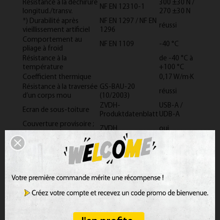
Résistance à la déchirure
300 ±30 N /
NF EN 12310-1
longitud./transv.
270 ±30 N
*) Durabilité après
NF EN 1297 / NF EN
réussi
vieillissement artificiel
1296
Comportement au
NF EN 1109
-40 °C
pliage à froid
Résistance à la
de -40 °C à
température
+100 °C
Coefficient thermique
0,17 W/m·K
Résistance à la traversée
GS-BAU-20
réussi
d’un corps mou
(10/2003)
ZVDH-
USB-A /
Ecran de sous-toiture
Produktdatenblatt
UDB-A
Couverture provisoire ;
ZVDH
oui
peut servir de ...
Marquage CE
NF EN 13859-1
existe
Conditions générales
Les écrans SOLITEX PLUS de pro clima devraient être
posés avec la face imprimée tournée vers la personne
qui les met en œuvre. Ils peuvent être posés tendus et
sans flottement parallèlement ou perpendiculairement
aux chevrons, en tant qu’écrans de sous-toiture. La pose
horizontale (parallèle à l'égout) est préférable pour
l'écoulement de l’eau durant la phase de construction. En