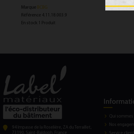
Marque
BCBG
Référence
4.11.18.003.9
En stock
1 Produit
Informati
Qui sommes 
Nos engage
94 Impasse de la Roselière, ZA du Terraillet,
73190, Saint-Baldoph, France
Service clien