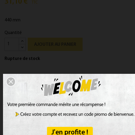
31,10 €
TTC
440 mm
Quantité
AJOUTER AU PANIER
Rupture de stock
PRÉVENEZ-MOI LORSQUE LE PRODUIT EST DISPONIBL
J'en profite !
Détails du produit