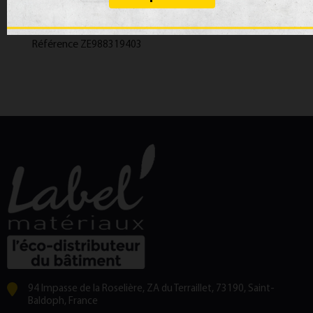
Marque
Zehnder Accessoires Machine
Référence
ZE988319403
94 Impasse de la Roselière, ZA du Terraillet, 73190, Saint-
Baldoph, France