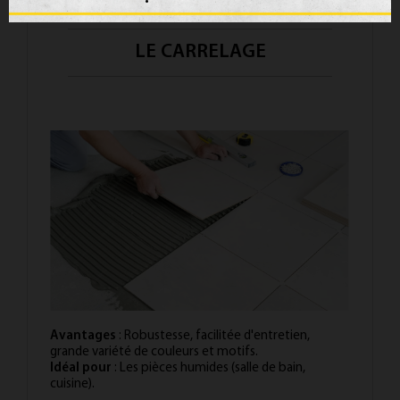
LE CARRELAGE
Avantages
: Robustesse, facilitée d'entretien,
grande variété de couleurs et motifs.
Idéal pour
: Les pièces humides (salle de bain,
cuisine).