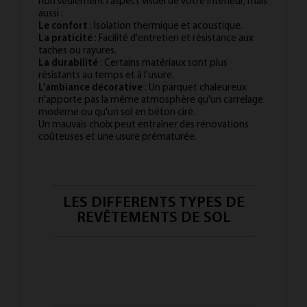
non seulement l'aspect visuel de votre intérieur, mais
aussi :
Le confort
: Isolation thermique et acoustique.
La praticité
: Facilité d'entretien et résistance aux
taches ou rayures.
La durabilité
: Certains matériaux sont plus
résistants au temps et à l'usure.
L'ambiance décorative
: Un parquet chaleureux
n'apporte pas la même atmosphère qu'un carrelage
moderne ou qu'un sol en béton ciré.
Un mauvais choix peut entraîner des rénovations
coûteuses et une usure prématurée.
LES DIFFERENTS TYPES DE
REVÊTEMENTS DE SOL