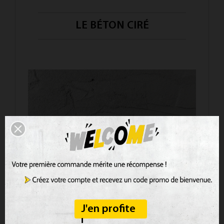
LE BÉTON CIRÉ
Écologiques, confortables, isolants.
Avantages :
Idéal pour
: Les lofts ou intérieurs design.
J'en profite
!