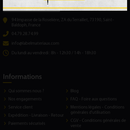
!
94 Impasse de la Roselière, ZA du Terraillet, 73190, Saint-
Baldoph, France
04.79.28.74.99
info@labelmateriaux.com
Du lundi au vendredi : 8h - 12h30 / 14h - 18h30
Informations
Qui sommes nous ?
Blog
Nos engagements
FAQ - Foire aux questions
Service client
Mentions légales - Conditions
générales d'utilisation
Expédition - Livraison - Retour
CGV - Conditions générales de
Paiements sécurisés
vente