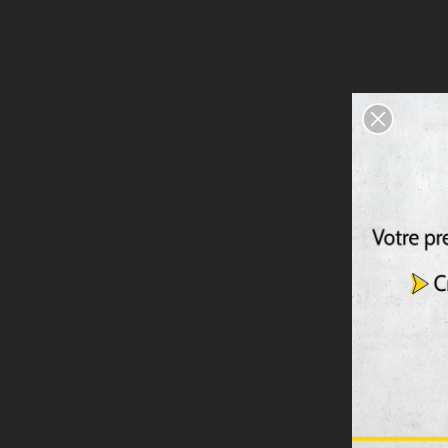
ComfoA
GAUCHE
Incluant
de comm
L’appareil
2 682,