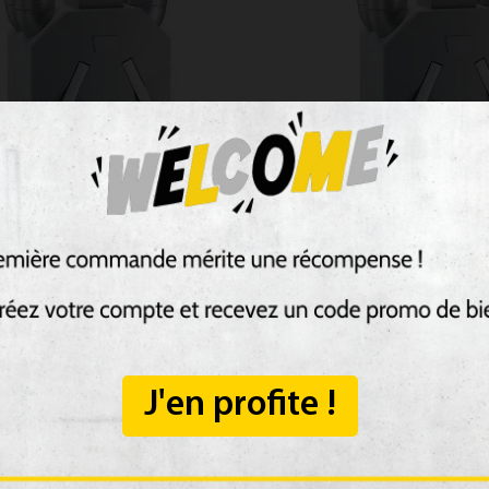
ir 350 L VV version
ComfoAir 350 L VV ver
 plus...
DROITE plus...
 préchauffeur et siphon et unité
Incluant préchauffeur et sip
ande SA 1-3V Version gauche
de commande SA 1-3V Versio
 de...
L’appareil de...
J'en profite !
61 €
2 682,61 €