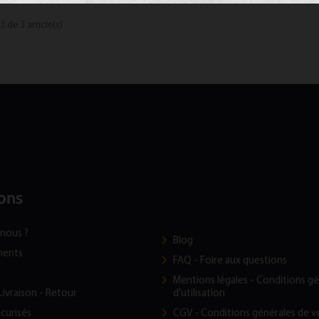
3 de 3 article(s)
ons
nous ?
Blog
ments
FAQ - Foire aux questions
t
Mentions légales - Conditions g
Livraison - Retour
d'utilisation
curisés
CGV - Conditions générales de v