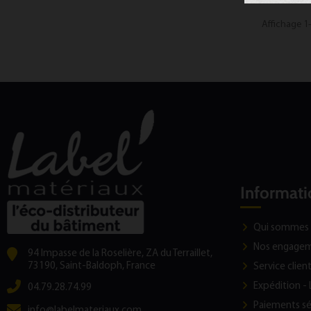
Affichage 1-
Informati
Qui sommes 
Nos engage
94 Impasse de la Roselière, ZA du Terraillet,
73190, Saint-Baldoph, France
Service clien
Expédition - 
04.79.28.74.99
Paiements sé
info@labelmateriaux.com