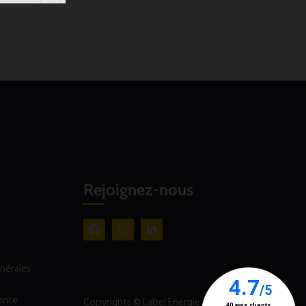
Rejoignez-nous
énérales
ente
Copyrights © Label Energie