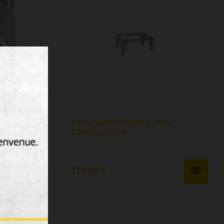
sion
Socle antivibratoire pour
ComfoAir 350
hon et unité
n droite
214,06 €